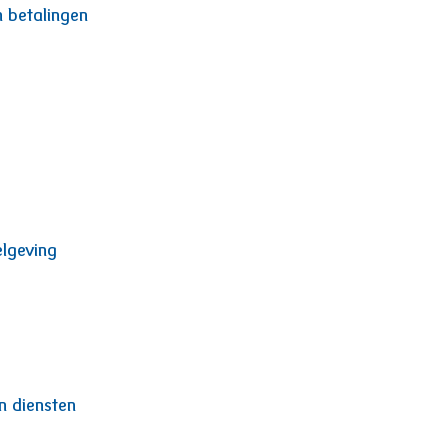
n betalingen
elgeving
n diensten