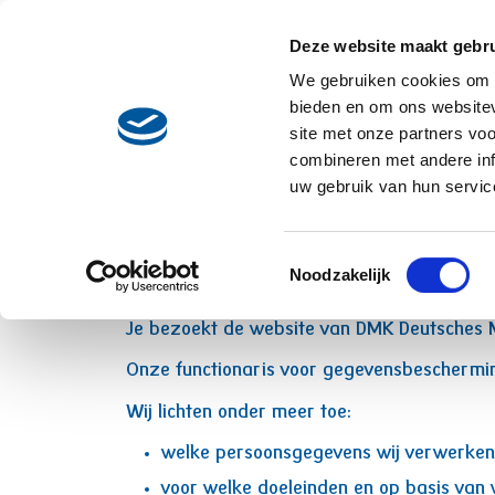
Skip to main content
Deze website maakt gebru
Recepten
Main navigation
We gebruiken cookies om c
bieden en om ons websitev
site met onze partners vo
combineren met andere inf
Privacy - & cook
uw gebruik van hun servic
Toestemmingsselectie
Noodzakelijk
1. Inleiding en algemene b
Je bezoekt de website van DMK Deutsches M
Onze functionaris voor gegevensbeschermi
Wij lichten onder meer toe:
welke persoonsgegevens wij verwerken 
voor welke doeleinden en op basis van