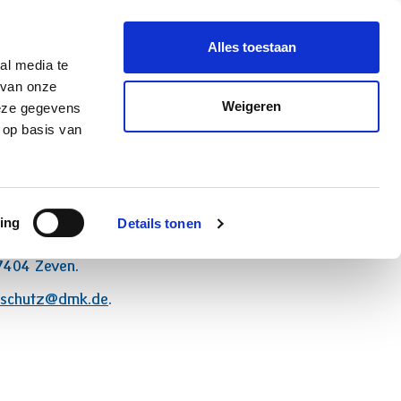
le aanvraag
NL-NL
Alles toestaan
al media te
 van onze
Weigeren
deze gegevens
 op basis van
ing
Details tonen
7404 Zeven.
nschutz@dmk.de
.