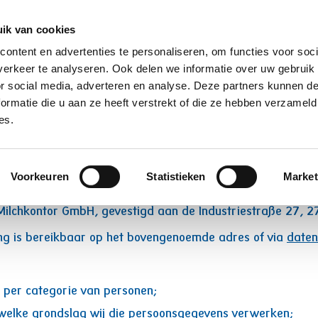
ik van cookies
Producten
Over ons
Contact/samp
ontent en advertenties te personaliseren, om functies voor soci
erkeer te analyseren. Ook delen we informatie over uw gebruik
or social media, adverteren en analyse. Deze partners kunnen 
ormatie die u aan ze heeft verstrekt of die ze hebben verzameld
ie verklaring
es.
Voorkeuren
Statistieken
Market
epalingen
ilchkontor GmbH, gevestigd aan de Industriestraße 27, 2
ng is bereikbaar op het bovengenoemde adres of via
date
per categorie van personen;
 welke grondslag wij die persoonsgegevens verwerken;