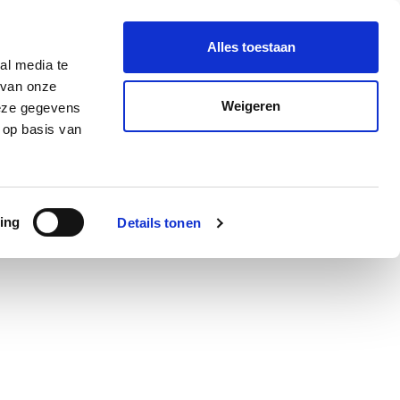
le aanvraag
NL-NL
Alles toestaan
al media te
 van onze
Weigeren
deze gegevens
Breadcrumb
Home
Recepten
Desserts
 op basis van
ing
Details tonen