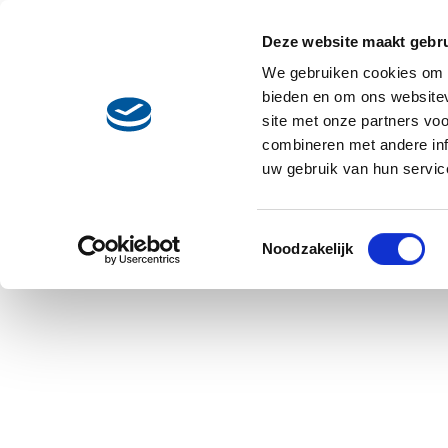
Skip to main content
Deze website maakt gebru
Recepten
Main navigation
We gebruiken cookies om c
bieden en om ons websitev
site met onze partners vo
Naar overzicht
combineren met andere inf
uw gebruik van hun servic
Toestemmingsselectie
Noodzakelijk