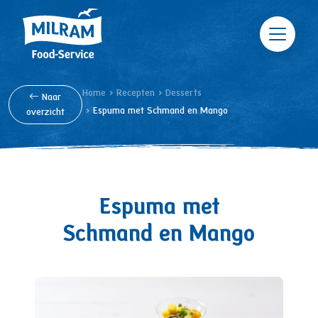
Skip to main content
Breadcrumb
Home
Recepten
Desserts
Naar
Espuma met Schmand en Mango
overzicht
Espuma
met
Schmand en Mango
Image