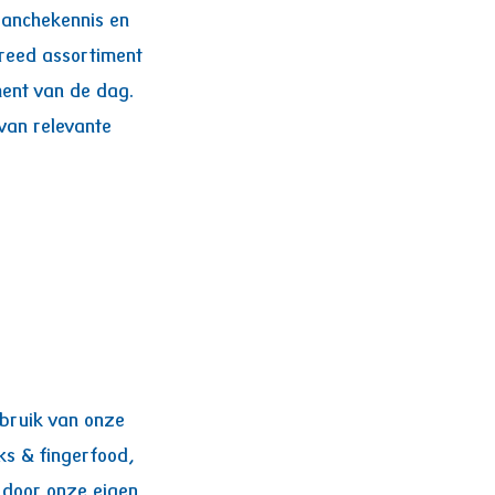
branchekennis en
breed assortiment
ment van de dag.
van relevante
ebruik van onze
ks & fingerfood,
 door onze eigen