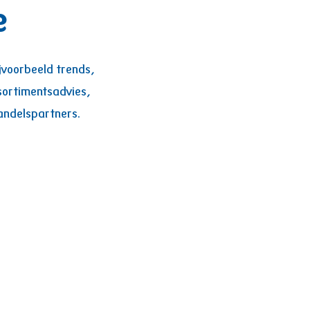
e
voorbeeld trends,
sortimentsadvies,
andelspartners.