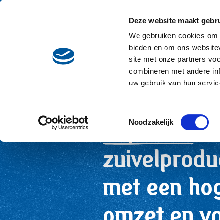
Skip to main content
Deze website maakt gebru
Recepten
Main navigation
We gebruiken cookies om c
bieden en om ons websitev
site met onze partners vo
combineren met andere inf
uw gebruik van hun servic
Voor onze handelspartne
Toestemmingsselectie
Noodzakelijk
Populaire
zuivelprodu
met een ho
omzet en v