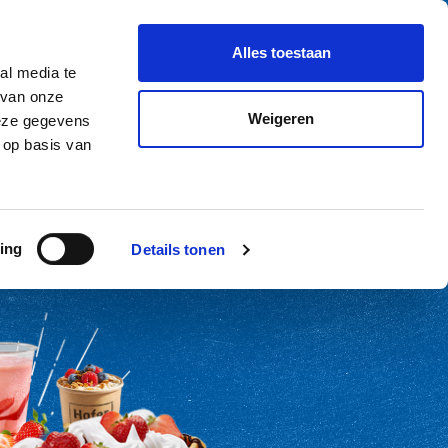
le aanvraag
NL-NL
Alles toestaan
al media te
 van onze
Weigeren
deze gegevens
 op basis van
ing
Details tonen