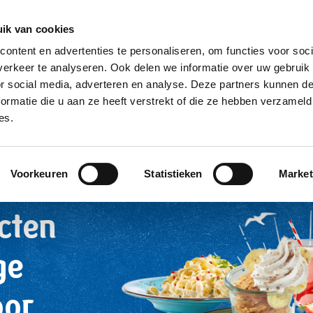
ik van cookies
Producten
Over ons
Contact/samp
ontent en advertenties te personaliseren, om functies voor soci
erkeer te analyseren. Ook delen we informatie over uw gebruik
or social media, adverteren en analyse. Deze partners kunnen 
ormatie die u aan ze heeft verstrekt of die ze hebben verzameld
es.
rs
Voorkeuren
Statistieken
Market
cten
ge
oor