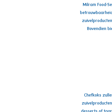
Milram Food-Ser
betrouwbaarheid.
zuivelproducten
Bovendien bi
Chefkoks zulle
zuivelproducten
desserts of taa