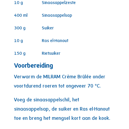
10
g
Sinaasappelzeste
400
ml
Sinaasappelsap
300
g
Suiker
10
g
Ras el-Hanout
150
g
Rietsuiker
Voorbereiding
Verwarm de MILRAM Crème Brûlée onder
voortdurend roeren tot ongeveer 70 °C.
Voeg de sinaasappelschil, het
sinaasappelsap, de suiker en Ras el-Hanout
toe en breng het mengsel kort aan de kook.