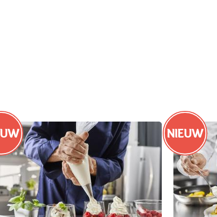
EUW
NIEUW