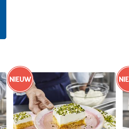
NIEUW
NI