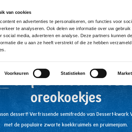
ik van cookies
Producten
Over ons
Contact/samp
ontent en advertenties te personaliseren, om functies voor soci
erkeer te analyseren. Ook delen we informatie over uw gebruik
or social media, adverteren en analyse. Deze partners kunnen 
Breadcrumb
Home
Recepten
ormatie die u aan ze heeft verstrekt of die ze hebben verzameld
es.
Voorkeuren
Statistieken
Market
rk
en pruim semifredd
oreokoekjes
season dessert! Verfrissende semifreddo van Dessert-kwark
met de populaire zwarte koekkruimels en pruimenjam.