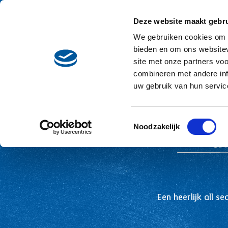
Skip to main content
Deze website maakt gebru
Recepten
Main navigation
We gebruiken cookies om c
bieden en om ons websitev
site met onze partners vo
Naar overzicht
combineren met andere inf
uw gebruik van hun servic
Toestemmingsselectie
Noodzakelijk
Kwa
Een heerlijk all 