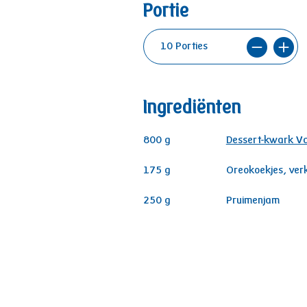
Portie
Ingrediënten
800
g
Dessert-kwark Va
175
g
Oreokoekjes, ver
250
g
Pruimenjam