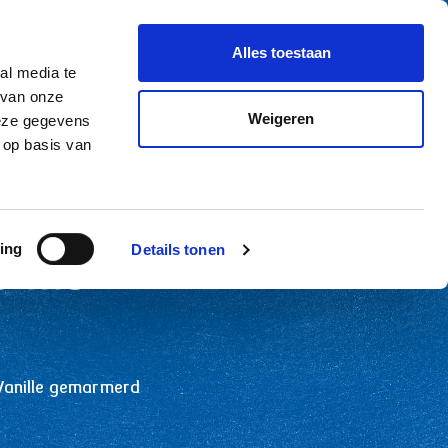
le aanvraag
NL-NL
Alles toestaan
al media te
 van onze
Weigeren
deze gegevens
Desserts
Kwark en pruim semifreddo met oreokoekjes
 op basis van
ing
Details tonen
o met
 Vanille gemarmerd