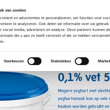
ik van cookies
Producten
Over ons
Contact/samp
ontent en advertenties te personaliseren, om functies voor soci
erkeer te analyseren. Ook delen we informatie over uw gebruik
or social media, adverteren en analyse. Deze partners kunnen 
Breadcrumb
Home
Producten
Yogh
ormatie die u aan ze heeft verstrekt of die ze hebben verzameld
es.
Milde Mag
Voorkeuren
Statistieken
Market
0,1% vet 
Magere yoghurt met slechts
yoghurtsmaak kan op vele m
keuken worden gebruikt en 