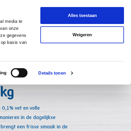
le aanvraag
NL-NL
Alles toestaan
al media te
 van onze
Weigeren
deze gegevens
urt & Fruityoghurt
Milde Magere yoghurt 0,1% vet 5kg
 op basis van
ere yoghurt
ing
Details tonen
5kg
 0,1% vet en volle
anieren in de dagelijkse
brengt een frisse smaak in de