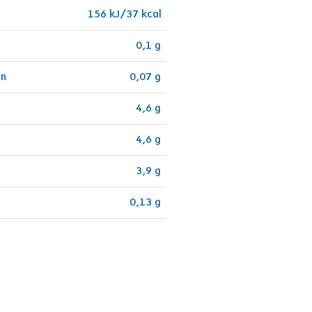
156 kJ/37 kcal
0,1 g
en
0,07 g
4,6 g
4,6 g
3,9 g
0,13 g