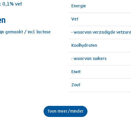
k 0,1% vet
Energie
en
Vet
jn gemaakt / incl. lactose
- waarvan verzadigde vetzur
Koolhydraten
- waarvan suikers
Eiwit
Zout
Toon meer/minder