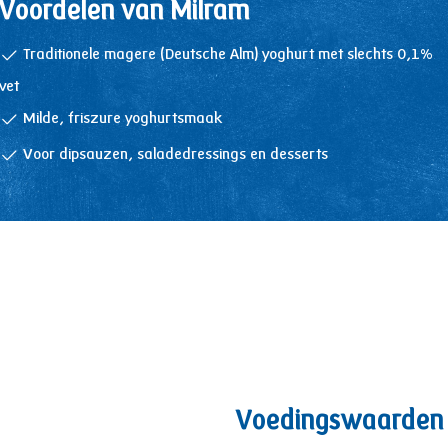
Voordelen van Milram
Traditionele magere (Deutsche Alm) yoghurt met slechts 0,1%
vet
Milde, friszure yoghurtsmaak
Voor dipsauzen, saladedressings en desserts
Voedingswaarden