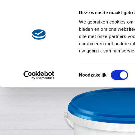
Skip to main content
Deze website maakt gebru
Recepten
Main navigation
We gebruiken cookies om c
bieden en om ons websitev
site met onze partners vo
Product categorie
combineren met andere inf
uw gebruik van hun servic
Toestemmingsselectie
Noodzakelijk
Image