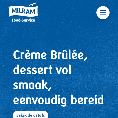
Skip to main content
Crème Brûlée,
dessert vol
smaak,
eenvoudig bereid
Bekijk de details