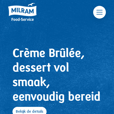
Skip to main content
Crème Brûlée,
dessert vol
smaak,
eenvoudig bereid
Bekijk de details