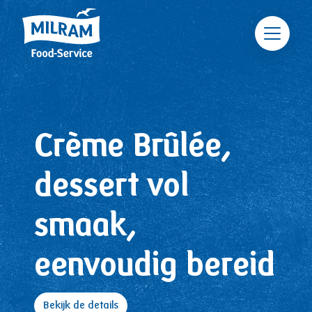
Skip to main content
Crème Brûlée,
dessert vol
smaak,
eenvoudig bereid
Bekijk de details